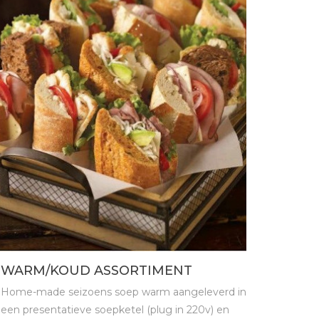
WARM/KOUD ASSORTIMENT
Home-made seizoens soep warm aangeleverd in
een presentatieve soepketel (plug in 220v) en