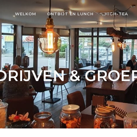
WELKOM
ONTBIJT EN LUNCH
HIGH-TEA
DRIJVEN & GROE