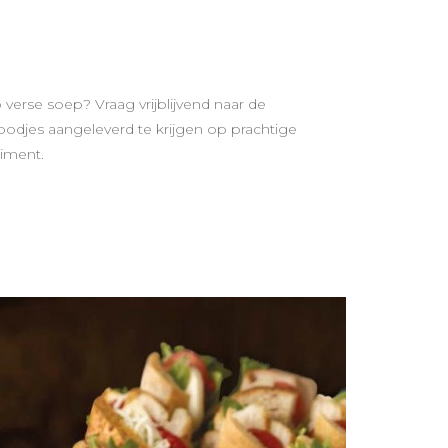
verse soep? Vraag vrijblijvend naar de
odjes aangeleverd te krijgen op prachtige
timent.