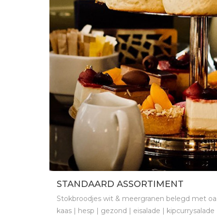
STANDAARD ASSORTIMENT
Stokbroodjes wit & meergranen belegd met oa
kaas | hesp | gezond | eisalade | kipcurrysalade 