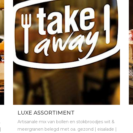
LUXE ASSORTIMENT
.
Artisanale mix van bollen en stokbroodjes wit &
|
meergranen belegd met oa. gezond | eisalade |