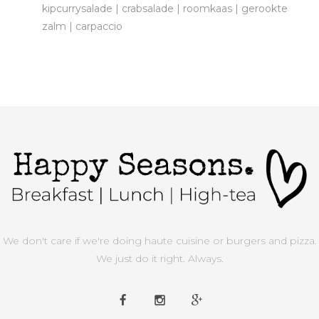
kipcurrysalade | crabsalade | roomkaas | gerookte
zalm | carpaccio
We don't care if we're doing haute cuisine or burgers and pizza.
We just do it right. Always.